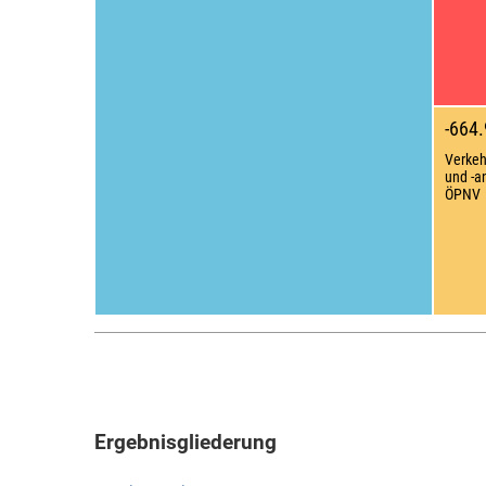
-664.
Verkeh
und -a
ÖPNV
Ergebnisgliederung