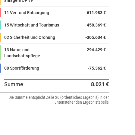
anlagen/ÖPNV
11 Ver- und Entsorgung
611.983 €
15 Wirtschaft und Tourismus
458.369 €
02 Sicherheit und Ordnung
-305.634 €
13 Natur-und
-294.429 €
Landschaftspflege
08 Sportförderung
-75.362 €
09 Räumliche Planung und
-60.643 €
Summe
8.021 €
Entwicklung, Geoinfomation
Die Summe entspricht Zeile 26 (ordentliches Ergebnis) in der
05 SozialeLeistungen
57.611 €
untenstehenden Ergebnistabelle
04 Kultur und Wissenschaft
-32.125 €
10 Bauen und Wohnen
-2.767 €