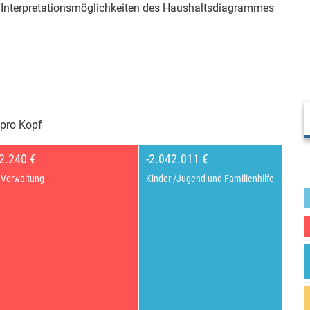
er Interpretationsmöglichkeiten des Haushaltsdiagrammes
pro Kopf
2.240 €
-2.042.011 €
 Verwaltung
Kinder-/Jugend-und Familienhilfe