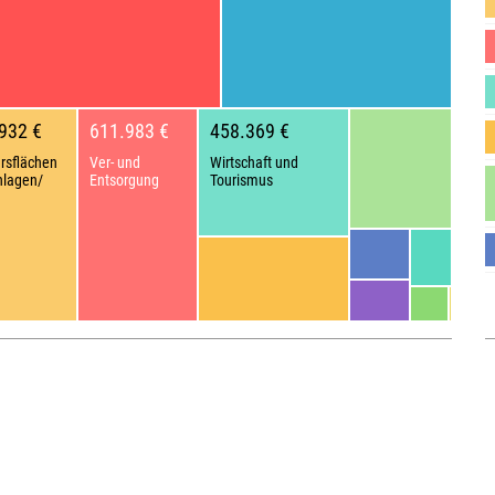
932 €
611.983 €
458.369 €
rsflächen
Ver- und
Wirtschaft und
nlagen/
Entsorgung
Tourismus